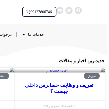
09127806746
خدمات ما
درخواس
جدیدترین اخبار و مقالات
آموزش
اخبار
تعریف و وظایف حسابرس داخلی
چیست ؟
28 مهر 1399
javad alaeinasab