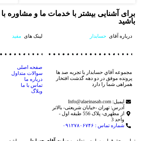
برای آشنایی بیشتر با خدمات ما و مشاوره با 
باشید
درباره آقای
حسابدار
لینک های
مفید
صفحه اصلی
مجموعه آقاي حسابدار با تجربه صد ها
سوالات متداول
پرونده موفق در دو دهه گذشت افتخار
درباره ما
همراهی شما را دارد
تماس با ما
وبلاگ
ایمیل: Info@alaeinasab.com
آدرس: تهران -خیابان شریعتی- بالاتر
از مطهری- پلاک 556 طبقه اول -
واحد 3
شماره تماس : ۰۹۱۲۷۸۰۶۷۴۶
تمامی حقوق این سایت متعلق به
سایت آقای حسابدار
می باشد.