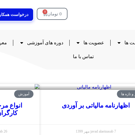
0
0
تومان
درخواست همکار
ت ها
عضویت ها
دوره های آموزشی
معر
تماس با ما
 و تازه ها
آموزش
اظهارنامه مالیاتی بر آوردی
انواع مر
کارگرا
7 مهر 1399
javad alaeinasab
26 شهریور 1399
sab