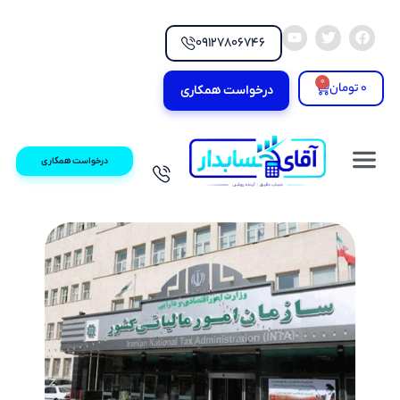
09127806746
0
0
تومان
درخواست همکاری
درخواست همکاری