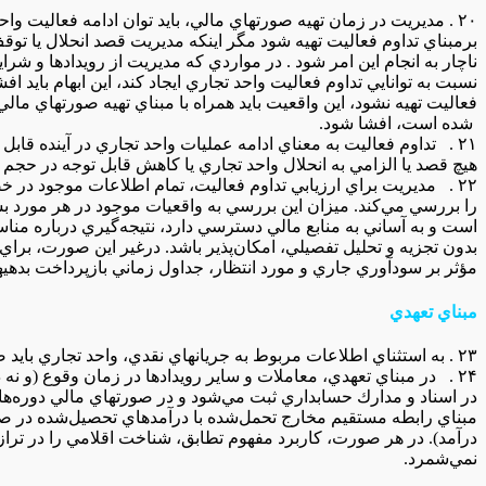
۲۰ . مديريت‌ در زمان‌ تهيه‌ صورتهاي‌ مالي‌، بايد توان‌ ادامه‌ فعاليت‌ واحد تجاري‌ را ارزيابي‌ كند. صورتهاي‌ مالي‌ بايد
برمبناي‌ تداوم‌ فعاليت‌ تهيه‌ شود مگر اينكه‌ مديريت‌ قصد انحلال‌ يا توقف
ناچار به‌ انجام‌ اين‌ امر شود . در مواردي‌ كه‌ مديريت‌ از رويدادها و شرا
نسبت‌ به‌ توانايي‌ تداوم‌ فعاليت‌ واحد تجاري‌ ايجاد كند، اين‌ ابهام‌ بايد ا
فعاليت‌ تهيه‌ نشود، اين‌ واقعيت‌ بايد همراه‌ با مبناي‌ تهيه‌ صورتهاي‌ مالي
‌ شده‌ است‌، افشا شود.
۲۱ . تداوم‌ فعاليت‌ به‌ معناي‌ ادامه‌ عمليات‌ واحد تجاري‌ در آينده‌ قابل‌ پيش‌بيني‌ است‌. يعني‌ در تهيه‌ و ارائه‌ صورتهاي‌ مالي‌،
هيچ‌ قصد يا الزامي‌ به‌ انحلال‌ واحد تجاري‌ يا كاهش‌ قابل توجه‌ در حج
۲۲ . مديريت‌ براي‌ ارزيابي‌ تداوم‌ فعاليت‌، تمام‌ اطلاعات‌ موجود در خصوص‌ آينده‌ قابل‌ پيش‌بيني‌ (حداقل‌ ۱۲ ماه‌ پس‌ از تاريخ‌ ترازنامه‌)
را بررسي‌ مي‌كند. ميزان‌ اين‌ بررسي‌ به‌ واقعيات‌ موجود در هر مورد بس
است‌ و به آساني‌ به‌ منابع‌ مالي‌ دسترسي‌ دارد، نتيجه‌گيري‌ درباره‌ مناس
بدون‌ تجزيه‌ و تحليل‌ تفصيلي‌، امكان‌پذير باشد. درغير اين‌ صورت‌، براي‌
مؤثر بر سودآوري‌ جاري‌ و مورد انتظار، جداول‌ زماني‌ بازپرداخت‌ بدهيها 
مبناي‌ تعهدي‌
۲۳ . به استثناي‌ اطلاعات‌ مربوط‌ به‌ جريانهاي‌ نقدي‌، واحد تجاري‌ بايد صورتهاي‌ مالي‌ خود را برمبناي‌ تعهدي‌ تهيه‌ كند.
۲۴ . در مبناي‌ تعهدي‌، معاملات‌ و ساير رويدادها در زمان‌ وقوع‌ (و نه‌ در زمان‌ دريافت‌ يا پرداخت‌ وجه‌ نقد) شناسايي‌ و
در اسناد و مدارك‌ حسابداري‌ ثبت‌ مي‌شود و در صورتهاي‌ مالي‌ دوره‌هاي‌
مبناي‌ رابطه‌ مستقيم‌ مخارج‌ تحمل‌شده‌ با درآمدهاي‌ تحصيل‌شده‌ در ص
درآمد). در هر صورت‌، كاربرد مفهوم‌ تطابق‌، شناخت‌ اقلامي‌ را در ترازنامه
نمي‌شمرد.