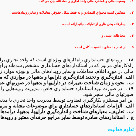
۱ . وضعيت‌ مالي‌ و عملكرد مالي‌ واحد تجاري‌ را صادقانه‌ بيان‌ مي‌كند،
۲ . منعكس‌ كننده‌ محتواي‌ اقتصادي‌ و نه‌ فقط‌ شكل‌ حقوقي‌ معاملات‌ و ساير رويدادهاست‌،
۳ . بيطرفانه‌ يعني‌ عاري‌ از تمايلات‌ جانبدارانه‌ است‌،
۴ . محتاطانه‌ است، و
۵ . از تمام‌ جنبه‌هاي‌ با اهميت‌، كامل‌ است‌.
۱۸ . رويه‌هاي‌ حسابداري‌ راه‌كارهاي‌ ويژه‌اي‌ است‌ كه‌ واحد تجاري‌ براي‌ تهيه‌ و ارائه‌ صورتهاي‌ مالي‌ انتخاب‌ مي‌كند.
راه‌كارهاي‌ مزبور كه‌ در استانداردهاي‌ حسابداري‌ مشخص‌ شده‌اند براي
مالي‌ در مورد اقلام‌، معاملات‌ و ساير رويدادهاي‌ مالي‌ و بويژه‌ موارد 
الف. اندازه‌گيري‌ و تجديد اندازه‌گيري‌ داراييها و بدهيها در مواردي‌ كه‌
ب‌ . نحوه‌ و زمان‌ شناخت‌ تغييرات‌ در داراييها و بدهيها در صورتهاي‌ عم
۱۹ . در صورت‌ نبود استاندارد حسابداري‌ خاص‌، مديريت‌ رويه‌هايي‌ را بكار مي‌برد كه‌ به‌ ارائه‌ مفيدترين‌ اطلاعات‌ در
صورتهاي‌ مالي‌ منجر شود.
اين‌ امر مستلزم‌ بكارگيري‌ قضاوت‌ توسط‌ مديريت‌ واحد تجاري‌ با مدن
الف‌. الزامات‌ استانداردهاي‌ حسابداري‌ براي‌ موضوعات‌ مشابه‌ و مربو
ب . تعاريف‌، معيارهاي‌ شناخت‌ و اندازه‌گيري‌ داراييها، بدهيها، درآمده
ج . استانداردهاي‌ صادره‌ توسط‌ ساير مراجع‌ حرفه‌اي‌ معتبر و رويه‌هاي‌ 
تداوم‌ فعاليت‌