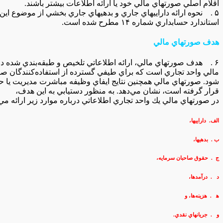
اقلام‌ اصلي‌ صورتهاي‌ مالي‌ خود يا ارائه‌ اطلاعات‌ بيشتر باشند.
۵ . نحوه‌ ارائه‌ داراييهاي‌ جاري‌ و بدهيهاي‌ جاري‌ بخشي‌ از موضوع‌ اين‌ استاندارد است‌ ليكن‌ به طور جداگانه‌ در
استاندارد حسابداري‌ شماره‌ ۱۴ مطرح‌ شده‌ است‌.
هدف‌ صورتهاي‌ مالي‌
۶ . هدف‌ صورتهاي‌ مالي‌، ارائه‌ اطلاعاتي‌ تلخيص‌ و طبقه‌بندي‌ شده‌ درباره‌ وضعيت‌ مالي‌، عملكرد مالي‌ و انعطاف‌پذيري‌
مالي‌ واحد تجاري‌ است‌ كه‌ براي‌ طيفي‌ گسترده‌ از استفاده‌كنندگان‌ صو
شود. صورتهاي‌ مالي‌ همچنين‌ نتايج‌ ايفاي‌ وظيفه‌ مباشرت‌ مديريت‌ يا حسا
قرار گرفته‌ است‌، نشان‌ مي‌دهد. به منظور دستيابي‌ به‌ اين‌ هدف‌،
در صورتهاي‌ مالي‌ يك‌ واحد تجاري‌ اطلاعاتي‌ درباره‌ موارد زير ارائه‌ مي
الف. داراييها،
ب . بدهيها،
ج . حقوق‌ صاحبان‌ سرمايه‌،
د . درآمدها،
ﻫ . هزينه‌ها، و
و . جريانهاي‌ نقدي‌.